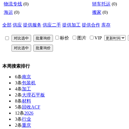
物流专线
(0)
轿车托运
(0)
海运
(0)
搬家
(0)
全部
供应
提供服务
供应二手
提供加工
提供合作
库存
标价
图片
VIP
本周搜索排行
6条
南京
3条
包装机
4条
加工
2条
大理石平板
8条
材料
5条
回收ACF
12条
2026
3条
行业
2条
重庆