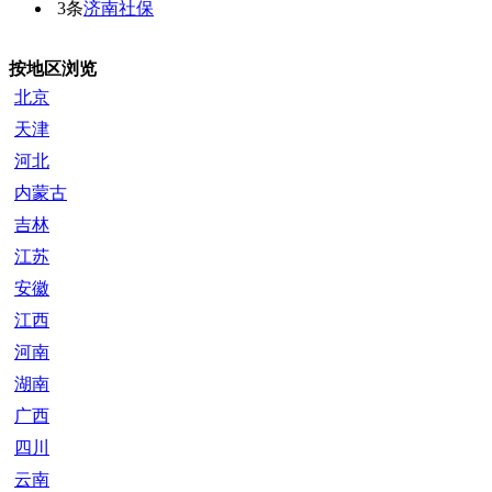
3条
济南社保
按地区浏览
北京
天津
河北
内蒙古
吉林
江苏
安徽
江西
河南
湖南
广西
四川
云南