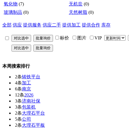
氧化物
(7)
无机盐
(0)
玻璃制品
(0)
天然树脂
(0)
全部
供应
提供服务
供应二手
提供加工
提供合作
库存
标价
图片
VIP
本周搜索排行
2条
铸铁平台
4条
加工
6条
南京
12条
2026
3条
济南社保
3条
包装机
2条
大理石平台
5条
公司
2条
大理石平板