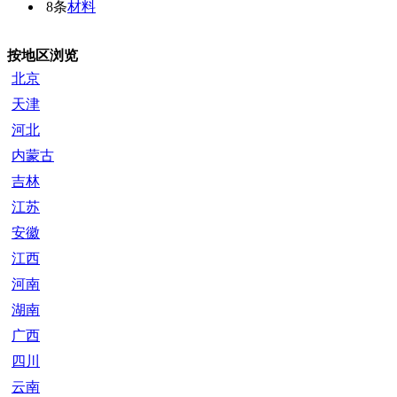
8条
材料
按地区浏览
北京
天津
河北
内蒙古
吉林
江苏
安徽
江西
河南
湖南
广西
四川
云南