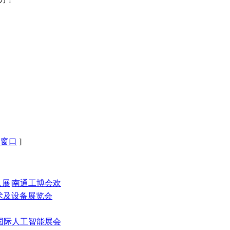
力！
闭窗口
]
器人展|南通工博会欢
技术及设备展览会
青岛国际人工智能展会