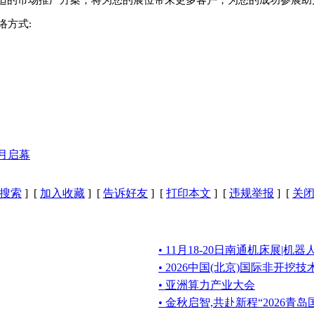
适的市场推广方案，将为您的展位带来更多客户，为您的成功参展助
络方式:
8月启幕
搜索
] [
加入收藏
] [
告诉好友
] [
打印本文
] [
违规举报
] [
关
• 11月18-20日南通机床展|机
• 2026中国(北京)国际非开挖
• 亚洲算力产业大会
• 金秋启智,共赴新程“2026