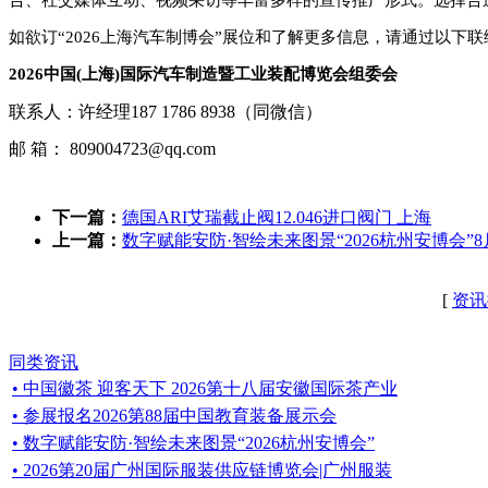
告、社交媒体互动、视频采访等丰富多样的宣传推广形式。选择合
如欲订“2026上海汽车制博会”展位和了解更多信息，请通过以下联
2026中国(上海)国际汽车制造暨工业装配博览会组委会
联系人：许经理187 1786 8938（同微信）
邮 箱： 809004723@qq.com
下一篇：
德国ARI艾瑞截止阀12.046进口阀门 上海
上一篇：
数字赋能安防·智绘未来图景“2026杭州安博会”
[
资讯
同类资讯
• 中国徽茶 迎客天下 2026第十八届安徽国际茶产业
• 参展报名2026第88届中国教育装备展示会
• 数字赋能安防·智绘未来图景“2026杭州安博会”
• 2026第20届广州国际服装供应链博览会|广州服装