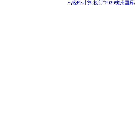
• 感知·计算·执行“2026杭州