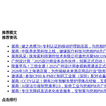
推荐图文
推荐资讯
展商 | 健之杰携70+专利认证的移动护理助浴器，与您相
展商 | 中医养老黑科技上线，健缘医疗科技与您相约8月
展商风采 | 珠海索利得测控技术有限公司邀您共聚MICONE
广州设计周「2025设计师业务合作伙伴」招募正式启动！
限量早鸟！三馆全通！2025广州设计周参观购票通道正
2026年3月上海酒店展，为您揭秘未来酒店用品行业"隐形
邀请函 | 参加CPHI & PMEC制药工业展（深圳）配对
展商 | CCTV认证！拥有23年智解失禁护理痛点经验，
展商 | AI算法引领智慧康养2.0，矩侨工业与您相约8月
展商 | 专注无障碍及适老化改造服务，安智莱与您相约8
点击排行