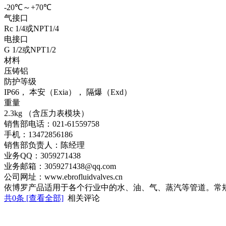
-20℃～+70℃
气接口
Rc 1/4或NPT1/4
电接口
G 1/2或NPT1/2
材料
压铸铝
防护等级
IP66， 本安（Exia）， 隔爆（Exd）
重量
2.3kg （含压力表模块）
销售部电话：021-61559758
手机：13472856186
销售部负责人：陈经理
业务QQ：3059271438
业务邮箱：3059271438@qq.com
公司网址：www.ebrofluidvalves.cn
依博罗产品适用于各个行业中的水、油、气、蒸汽等管道。常
共
0
条 [查看全部]
相关评论