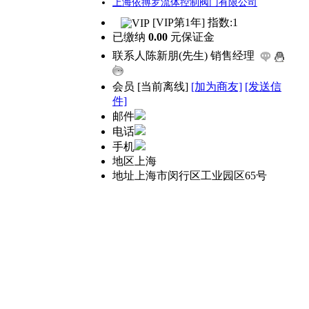
上海依搏罗流体控制阀门有限公司
[VIP第1年] 指数:1
已缴纳
0.00
元保证金
联系人
陈新朋(先生) 销售经理
会员
[
当前离线
]
[加为商友]
[发送信
件]
邮件
电话
手机
地区
上海
地址
上海市闵行区工业园区65号