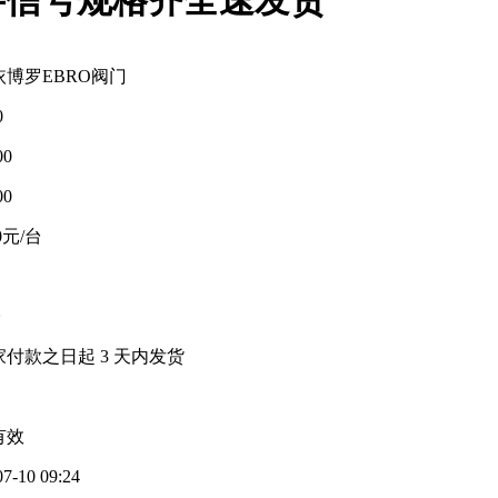
依博罗EBRO阀门
0
00
00
00元/台
台
家付款之日起
3
天内发货
有效
07-10 09:24