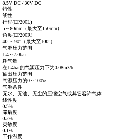
8.5V DC / 30V DC
特性
线性
行程(EP200L)
5～80mm（最大至150mm）
角度(EP200R)
40°～90°（最大至100°）
气源压力范围
1.4～7.0bar
耗气量
在1.4bar的气源压力下为0.08m3/h
输出压力范围
气源压力的0～100℅
气源条件
无水、无油、无尘的压缩空气或其它容许气体
线性度
0.5℅
滞后度
0.2℅
灵敏度
0.1℅
工作温度