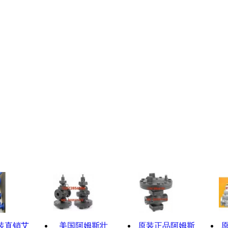
装直销艾
美国阿姆斯壮
原装正品阿姆斯