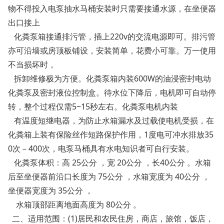
物不得投入电泵抽水马桶安装时只需要接通水源，在坐便器
出口接上
化粪泵箱接通排污管，插上220v的交流电源即可。排污管
亦可沿墙或房顶板铺设，安装简单，花费小可靠。万一使用
不当损坏时，
拆卸维修极为方便。化粪泵箱内装600W的油浸密封电动
化粪泵及密封液位控制盒。待水位下降后，电机即可自动停
转，整个过程仅需5~15秒左右。化粪泵电机内装
有温度短继电器，为防止水箱漏水及过载使电机受损，在
化粪箱上装有保险丝作短路保护作用，1度电可冲水排放35
0次－400次，电泵马桶具有水电知识者可自行安装。
化粪泵体积：高 25公分 ，宽 20公分 ，长40公分 。水箱
后至坐便器前沿口长度为 75公分 ，水箱宽度为 40公分 ，
坐便器宽度为 35公分 ，
水箱顶部距离地面高度为 80公分 。
二、适用范围：(1)居民和农民住房，商店，旅馆，饭店，