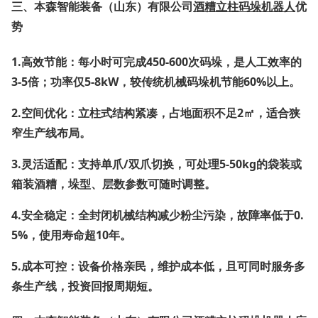
三、
本森智能装备（山东）有限公司
酒糟立柱码垛机器人
优
势
1.
高效节能
：每小时可完成450-600次码垛，是人工效率的
3-5倍；功率仅5-8kW，较传统机械码垛机节能60%以上。
2.
空间优化
：立柱式结构紧凑，占地面积不足2㎡，适合狭
窄生产线布局。
3.
灵活适配
：支持单爪/双爪切换，可处理5-50kg的袋装或
箱装酒糟，垛型、层数参数可随时调整。
4.
安全稳定
：全封闭机械结构减少粉尘污染，故障率低于0.
5%，使用寿命超10年。
5.
成本可控
：设备价格亲民，维护成本低，且可同时服务多
条生产线，投资回报周期短。