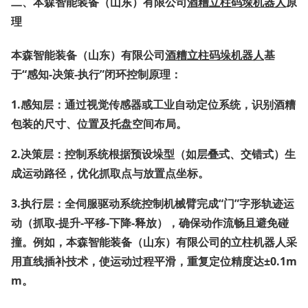
二、
本森智能装备（山东）有限公司
酒糟立柱码垛机器人
原
理
本森智能装备（山东）有限公司
酒糟立柱码垛机器人
基
于“感知-决策-执行”闭环控制原理：
1.
感知层
：通过视觉传感器或
工业自动
定位系统，识别酒糟
包装的尺寸、位置及托盘空间布局。
2.
决策层
：控制系统根据预设垛型（如层叠式、交错式）生
成运动路径，优化抓取点与放置点坐标。
3.
执行层
：全伺服驱动系统控制机械臂完成“门”字形轨迹运
动（抓取-提升-平移-下降-释放），确保动作流畅且避免碰
撞。例如，
本森智能装备（山东）有限公司
的立柱机器人采
用直线插补技术，使运动过程平滑，重复定位精度达±0.1m
m。